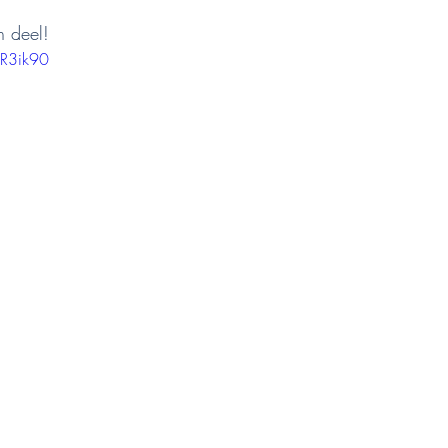
n deel!
2R3ik90